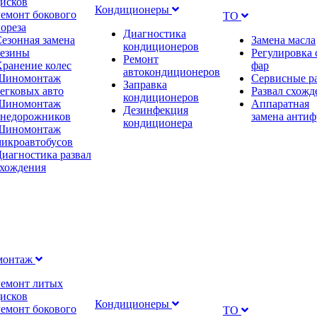
исков
Кондиционеры
емонт бокового
ТО
ореза
Диагностика
езонная замена
Замена масла
кондиционеров
резины
Регулировка 
Ремонт
ранение колес
фар
автокондиционеров
Шиномонтаж
Сервисные р
Заправка
егковых авто
Развал схожд
кондиционеров
Шиномонтаж
Аппаратная
Дезинфекция
внедорожников
замена антиф
кондиционера
Шиномонтаж
икроавтобусов
иагностика развал
схождения
монтаж
Ремонт литых
исков
Кондиционеры
емонт бокового
ТО