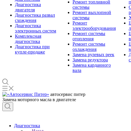
Ремонт топливной
п
Диагностика
системы
С
двигателя
Ремонт выхлопной
Диагностика развал
системы
Х
схождения
Ремонт
Диагностика
электрооборудования
л
электронных систем
Ремонт системы
Комплексная
отопления
диагностика
Ремонт системы
Диагностика при
охлаждения
м
купле-продаже
Замена рулевых реек
Д
Замена редуктора
Замена карданного
вала
автосервис питер
Замена моторного масла в двигателе
Диагностика
Назад