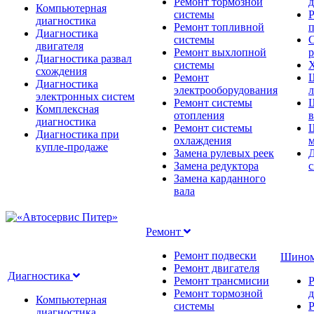
Ремонт тормозной
д
Компьютерная
системы
Р
диагностика
Ремонт топливной
п
Диагностика
системы
С
двигателя
Ремонт выхлопной
Диагностика развал
системы
Х
схождения
Ремонт
Диагностика
электрооборудования
л
электронных систем
Ремонт системы
Комплексная
отопления
диагностика
Ремонт системы
Диагностика при
охлаждения
м
купле-продаже
Замена рулевых реек
Д
Замена редуктора
Замена карданного
вала
Ремонт
Ремонт подвески
Шино
Ремонт двигателя
Диагностика
Ремонт трансмисии
Ремонт тормозной
д
Компьютерная
системы
Р
диагностика