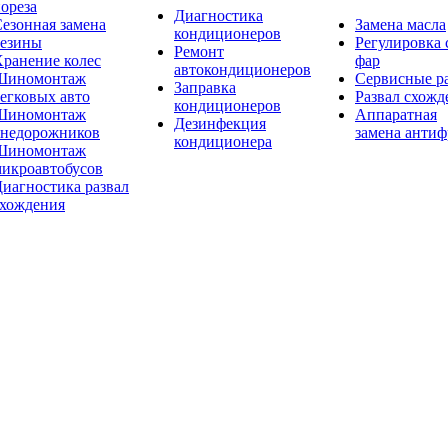
ореза
Диагностика
езонная замена
Замена масла
кондиционеров
резины
Регулировка 
Ремонт
ранение колес
фар
автокондиционеров
Шиномонтаж
Сервисные р
Заправка
егковых авто
Развал схожд
кондиционеров
Шиномонтаж
Аппаратная
Дезинфекция
внедорожников
замена антиф
кондиционера
Шиномонтаж
икроавтобусов
иагностика развал
схождения