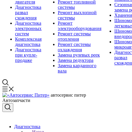
двигателя
Ремонт топливной
Сезонна
Диагностика
системы
замена 
развал
Ремонт выхлопной
Хранени
схождения
системы
Шиномо
Диагностика
Ремонт
легковы
электронных
электрооборудования
Шиномо
систем
Ремонт системы
внедоро
Комплексная
отопления
Шиномо
диагностика
Ремонт системы
микроав
Диагностика
охлаждения
Диагнос
при купле-
Замена рулевых реек
развал
продаже
Замена редуктора
схожден
Замена карданного
вала
автосервис питер
Автозапчасти
Диагностика
Назад