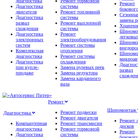
диагностика
Ремонт тормозной
Ремонт
Диагностика
системы
бокового
двигателя
Ремонт топливной
Сезонна
Диагностика
системы
замена 
развал
Ремонт выхлопной
Хранени
схождения
системы
Шиномо
Диагностика
Ремонт
легковы
электронных
электрооборудования
Шиномо
систем
Ремонт системы
внедоро
Комплексная
отопления
Шиномо
диагностика
Ремонт системы
микроав
Диагностика
охлаждения
Диагнос
при купле-
Замена рулевых реек
развал
продаже
Замена редуктора
схожден
Замена карданного
вала
Ремонт
Шиномонтаж
Ремонт подвески
Диагностика
Ремонт двигателя
Ремонт 
Компьютерная
Ремонт трансмисии
дисков
диагностика
Ремонт тормозной
Ремонт
Диагностика
системы
бокового