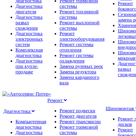
диагностика
Ремонт тормозной
Ремонт
Диагностика
системы
бокового
двигателя
Ремонт топливной
Сезонна
Диагностика
системы
замена 
развал
Ремонт выхлопной
Хранени
схождения
системы
Шиномо
Диагностика
Ремонт
легковы
электронных
электрооборудования
Шиномо
систем
Ремонт системы
внедоро
Комплексная
отопления
Шиномо
диагностика
Ремонт системы
микроав
Диагностика
охлаждения
Диагнос
при купле-
Замена рулевых реек
развал
продаже
Замена редуктора
схожден
Замена карданного
вала
Ремонт
Шиномонтаж
Ремонт подвески
Диагностика
Ремонт двигателя
Ремонт 
Компьютерная
Ремонт трансмисии
дисков
диагностика
Ремонт тормозной
Ремонт
Диагностика
системы
бокового