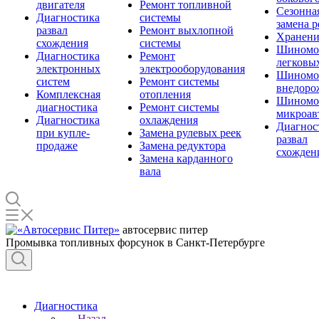
двигателя
Ремонт топливной
Сезонна
Диагностика
системы
замена 
развал
Ремонт выхлопной
Хранени
схождения
системы
Шиномо
Диагностика
Ремонт
легковы
электронных
электрооборудования
Шиномо
систем
Ремонт системы
внедоро
Комплексная
отопления
Шиномо
диагностика
Ремонт системы
микроав
Диагностика
охлаждения
Диагнос
при купле-
Замена рулевых реек
развал
продаже
Замена редуктора
схожден
Замена карданного
вала
автосервис питер
Промывка топливных форсунок в Санкт-Петербурге
Диагностика
Назад