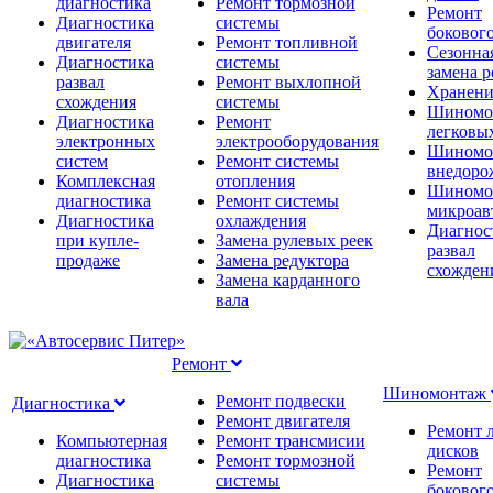
диагностика
Ремонт тормозной
Ремонт
Диагностика
системы
бокового
двигателя
Ремонт топливной
Сезонна
Диагностика
системы
замена 
развал
Ремонт выхлопной
Хранени
схождения
системы
Шиномо
Диагностика
Ремонт
легковы
электронных
электрооборудования
Шиномо
систем
Ремонт системы
внедоро
Комплексная
отопления
Шиномо
диагностика
Ремонт системы
микроав
Диагностика
охлаждения
Диагнос
при купле-
Замена рулевых реек
развал
продаже
Замена редуктора
схожден
Замена карданного
вала
Ремонт
Шиномонтаж
Ремонт подвески
Диагностика
Ремонт двигателя
Ремонт 
Компьютерная
Ремонт трансмисии
дисков
диагностика
Ремонт тормозной
Ремонт
Диагностика
системы
бокового