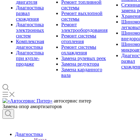
двигателя
Ремонт топливной
Сезонна
Диагностика
системы
замена 
развал
Ремонт выхлопной
Хранени
схождения
системы
Шиномо
Диагностика
Ремонт
легковы
электронных
электрооборудования
Шиномо
систем
Ремонт системы
внедоро
Комплексная
отопления
Шиномо
диагностика
Ремонт системы
микроав
Диагностика
охлаждения
Диагнос
при купле-
Замена рулевых реек
развал
продаже
Замена редуктора
схожден
Замена карданного
вала
автосервис питер
Замена опор амортизаторов
Диагностика
Назад