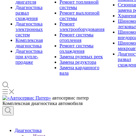
двигателя
Ремонт топливной
Сезонна
Диагностика
системы
замена 
развал
Ремонт выхлопной
Хранени
схождения
системы
Шиномо
Диагностика
Ремонт
легковы
электронных
электрооборудования
Шиномо
систем
Ремонт системы
внедоро
Комплексная
отопления
Шиномо
диагностика
Ремонт системы
микроав
Диагностика
охлаждения
Диагнос
при купле-
Замена рулевых реек
развал
продаже
Замена редуктора
схожден
Замена карданного
вала
автосервис питер
Комплексная диагностика автомобиля
Диагностика
Назад