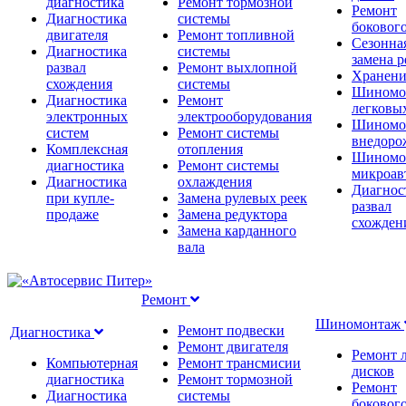
диагностика
Ремонт тормозной
Ремонт
Диагностика
системы
бокового
двигателя
Ремонт топливной
Сезонна
Диагностика
системы
замена 
развал
Ремонт выхлопной
Хранени
схождения
системы
Шиномо
Диагностика
Ремонт
легковы
электронных
электрооборудования
Шиномо
систем
Ремонт системы
внедоро
Комплексная
отопления
Шиномо
диагностика
Ремонт системы
микроав
Диагностика
охлаждения
Диагнос
при купле-
Замена рулевых реек
развал
продаже
Замена редуктора
схожден
Замена карданного
вала
Ремонт
Шиномонтаж
Ремонт подвески
Диагностика
Ремонт двигателя
Ремонт 
Компьютерная
Ремонт трансмисии
дисков
диагностика
Ремонт тормозной
Ремонт
Диагностика
системы
бокового