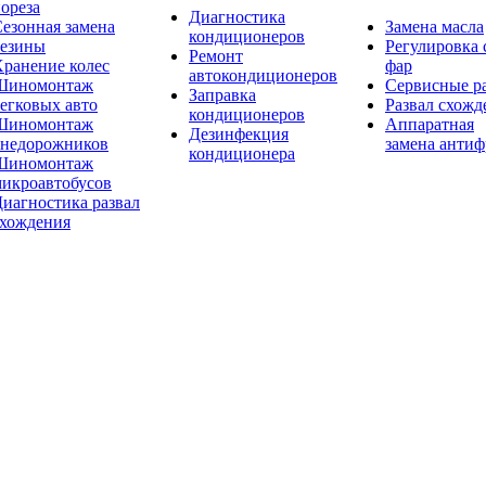
ореза
Диагностика
езонная замена
Замена масла
кондиционеров
резины
Регулировка 
Ремонт
ранение колес
фар
автокондиционеров
Шиномонтаж
Сервисные р
Заправка
егковых авто
Развал схожд
кондиционеров
Шиномонтаж
Аппаратная
Дезинфекция
внедорожников
замена антиф
кондиционера
Шиномонтаж
икроавтобусов
иагностика развал
схождения