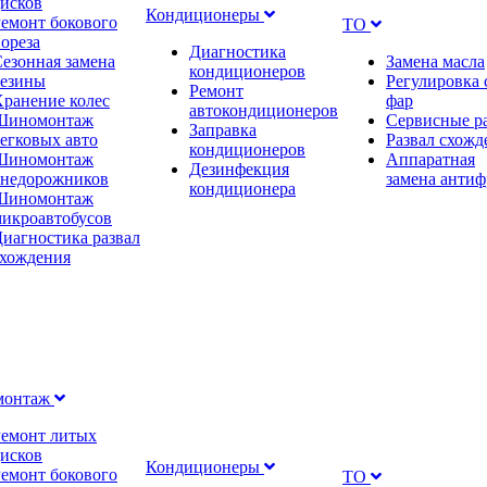
исков
Кондиционеры
емонт бокового
ТО
ореза
Диагностика
езонная замена
Замена масла
кондиционеров
резины
Регулировка 
Ремонт
ранение колес
фар
автокондиционеров
Шиномонтаж
Сервисные р
Заправка
егковых авто
Развал схожд
кондиционеров
Шиномонтаж
Аппаратная
Дезинфекция
внедорожников
замена антиф
кондиционера
Шиномонтаж
икроавтобусов
иагностика развал
схождения
монтаж
Ремонт литых
исков
Кондиционеры
емонт бокового
ТО