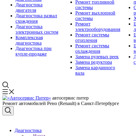
Ремонт топливной
п
Диагностика
системы
С
двигателя
Ремонт выхлопной
Диагностика развал
системы
Х
схождения
Ремонт
Диагностика
электрооборудования
л
электронных систем
Ремонт системы
Комплексная
отопления
диагностика
Ремонт системы
Диагностика при
охлаждения
м
купле-продаже
Замена рулевых реек
Д
Замена редуктора
Замена карданного
вала
автосервис питер
Ремонт автомобилей Рено (Renault) в Санкт-Петербурге
Диагностика
Назад