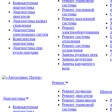
Ремонт тормозной
д
Компьютерная
системы
Р
диагностика
Ремонт топливной
п
Диагностика
системы
С
двигателя
Ремонт выхлопной
Диагностика развал
системы
Х
схождения
Ремонт
Диагностика
электрооборудования
л
электронных систем
Ремонт системы
Комплексная
отопления
диагностика
Ремонт системы
Диагностика при
охлаждения
м
купле-продаже
Замена рулевых реек
Д
Замена редуктора
Замена карданного
вала
Ремонт
Ремонт подвески
Шино
Ремонт двигателя
Диагностика
Ремонт трансмисии
Ремонт тормозной
д
Компьютерная
системы
Р
диагностика