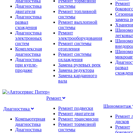
диагностика
Ремонт тормозной
Ремонт
Диагностика
системы
бокового
двигателя
Ремонт топливной
Сезонна
Диагностика
системы
замена 
развал
Ремонт выхлопной
Хранени
схождения
системы
Шиномо
Диагностика
Ремонт
легковы
электронных
электрооборудования
Шиномо
систем
Ремонт системы
внедоро
Комплексная
отопления
Шиномо
диагностика
Ремонт системы
микроав
Диагностика
охлаждения
Диагнос
при купле-
Замена рулевых реек
развал
продаже
Замена редуктора
схожден
Замена карданного
вала
Ремонт
Шиномонтаж
Ремонт подвески
Диагностика
Ремонт двигателя
Ремонт 
Компьютерная
Ремонт трансмисии
дисков
диагностика
Ремонт тормозной
Ремонт
Диагностика
системы
бокового