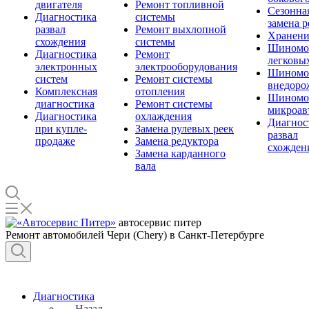
двигателя
Ремонт топливной
Сезонна
Диагностика
системы
замена 
развал
Ремонт выхлопной
Хранени
схождения
системы
Шиномо
Диагностика
Ремонт
легковы
электронных
электрооборудования
Шиномо
систем
Ремонт системы
внедоро
Комплексная
отопления
Шиномо
диагностика
Ремонт системы
микроав
Диагностика
охлаждения
Диагнос
при купле-
Замена рулевых реек
развал
продаже
Замена редуктора
схожден
Замена карданного
вала
автосервис питер
Ремонт автомобилей Чери (Chery) в Санкт-Петербурге
Диагностика
Назад