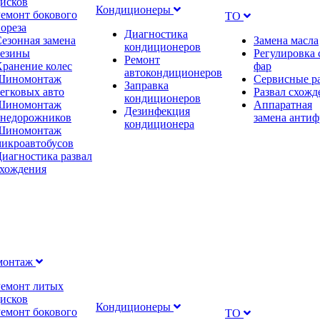
исков
Кондиционеры
емонт бокового
ТО
ореза
Диагностика
езонная замена
Замена масла
кондиционеров
резины
Регулировка 
Ремонт
ранение колес
фар
автокондиционеров
Шиномонтаж
Сервисные р
Заправка
егковых авто
Развал схожд
кондиционеров
Шиномонтаж
Аппаратная
Дезинфекция
внедорожников
замена антиф
кондиционера
Шиномонтаж
икроавтобусов
иагностика развал
схождения
монтаж
Ремонт литых
исков
Кондиционеры
емонт бокового
ТО