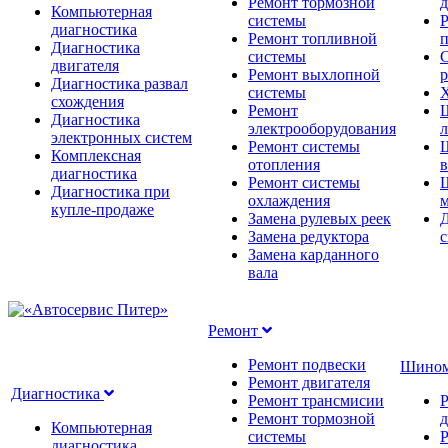
Ремонт тормозной
д
Компьютерная
системы
Р
диагностика
Ремонт топливной
п
Диагностика
системы
С
двигателя
Ремонт выхлопной
Диагностика развал
системы
Х
схождения
Ремонт
Диагностика
электрооборудования
л
электронных систем
Ремонт системы
Комплексная
отопления
диагностика
Ремонт системы
Диагностика при
охлаждения
м
купле-продаже
Замена рулевых реек
Д
Замена редуктора
Замена карданного
вала
Ремонт
Ремонт подвески
Шино
Ремонт двигателя
Диагностика
Ремонт трансмисии
Ремонт тормозной
д
Компьютерная
системы
Р
диагностика