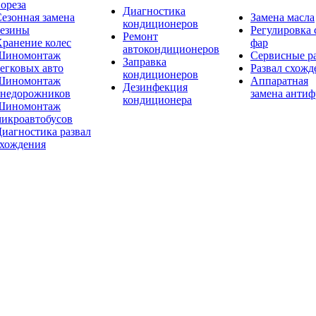
ореза
Диагностика
езонная замена
Замена масла
кондиционеров
резины
Регулировка 
Ремонт
ранение колес
фар
автокондиционеров
Шиномонтаж
Сервисные р
Заправка
егковых авто
Развал схожд
кондиционеров
Шиномонтаж
Аппаратная
Дезинфекция
внедорожников
замена антиф
кондиционера
Шиномонтаж
икроавтобусов
иагностика развал
схождения