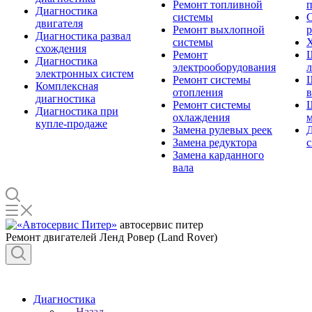
Ремонт топливной
п
Диагностика
системы
С
двигателя
Ремонт выхлопной
Диагностика развал
системы
Х
схождения
Ремонт
Диагностика
электрооборудования
л
электронных систем
Ремонт системы
Комплексная
отопления
диагностика
Ремонт системы
Диагностика при
охлаждения
м
купле-продаже
Замена рулевых реек
Д
Замена редуктора
Замена карданного
вала
автосервис питер
Ремонт двигателей Ленд Ровер (Land Rover)
Диагностика
Назад