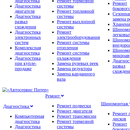
диагностика
Ремонт тормозной
Ремонт
Диагностика
системы
бокового
двигателя
Ремонт топливной
Сезонна
Диагностика
системы
замена 
развал
Ремонт выхлопной
Хранени
схождения
системы
Шиномо
Диагностика
Ремонт
легковы
электронных
электрооборудования
Шиномо
систем
Ремонт системы
внедоро
Комплексная
отопления
Шиномо
диагностика
Ремонт системы
микроав
Диагностика
охлаждения
Диагнос
при купле-
Замена рулевых реек
развал
продаже
Замена редуктора
схожден
Замена карданного
вала
Ремонт
Шиномонтаж
Ремонт подвески
Диагностика
Ремонт двигателя
Ремонт 
Компьютерная
Ремонт трансмисии
дисков
диагностика
Ремонт тормозной
Ремонт
Диагностика
системы
бокового