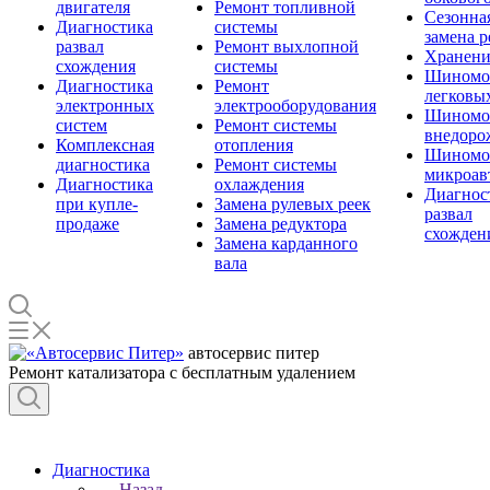
двигателя
Ремонт топливной
Сезонна
Диагностика
системы
замена 
развал
Ремонт выхлопной
Хранени
схождения
системы
Шиномо
Диагностика
Ремонт
легковы
электронных
электрооборудования
Шиномо
систем
Ремонт системы
внедоро
Комплексная
отопления
Шиномо
диагностика
Ремонт системы
микроав
Диагностика
охлаждения
Диагнос
при купле-
Замена рулевых реек
развал
продаже
Замена редуктора
схожден
Замена карданного
вала
автосервис питер
Ремонт катализатора с бесплатным удалением
Диагностика
Назад